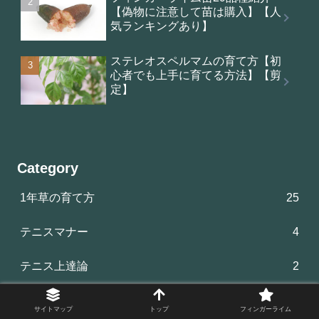
【偽物に注意して苗は購入】【人
気ランキングあり】
ステレオスペルマムの育て方【初
心者でも上手に育てる方法】【剪
定】
Category
1年草の育て方
25
テニスマナー
4
テニス上達論
2
テニス用品
6
サイトマップ
トップ
フィンガーライム