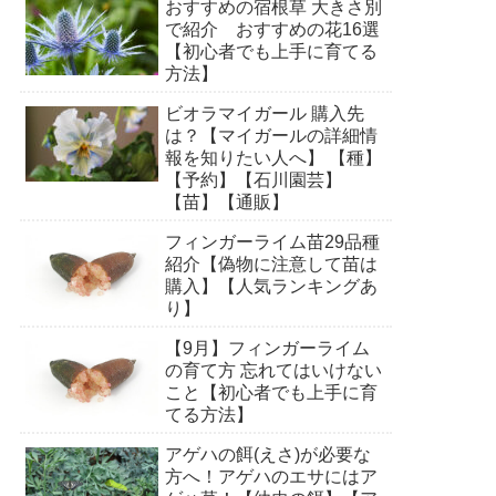
おすすめの宿根草 大きさ別
で紹介 おすすめの花16選
【初心者でも上手に育てる
方法】
ビオラマイガール 購入先
は？【マイガールの詳細情
報を知りたい人へ】 【種】
【予約】【石川園芸】
【苗】【通販】
フィンガーライム苗29品種
紹介【偽物に注意して苗は
購入】【人気ランキングあ
り】
【9月】フィンガーライム
の育て方 忘れてはいけない
こと【初心者でも上手に育
てる方法】
アゲハの餌(えさ)が必要な
方へ！アゲハのエサにはア