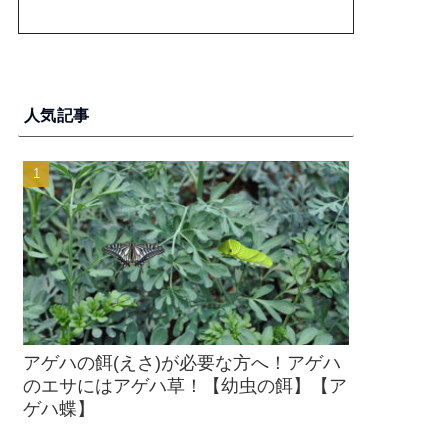
人気記事
アゲハの餌(えさ)が必要な方へ！アゲハ
のエサにはアゲハ草！【幼虫の餌】【ア
ゲハ蝶】