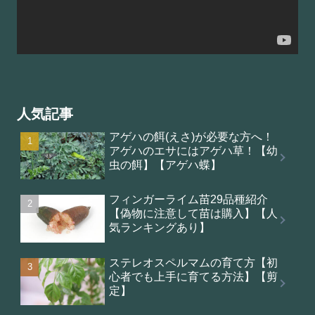
人気記事
アゲハの餌(えさ)が必要な方へ！
アゲハのエサにはアゲハ草！【幼
虫の餌】【アゲハ蝶】
フィンガーライム苗29品種紹介
【偽物に注意して苗は購入】【人
気ランキングあり】
ステレオスペルマムの育て方【初
心者でも上手に育てる方法】【剪
定】