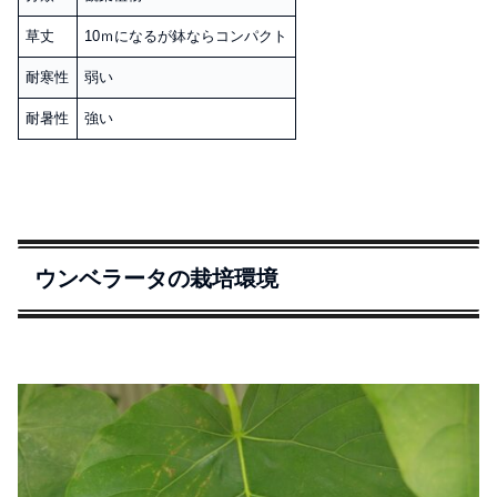
草丈
10ｍになるが鉢ならコンパクト
耐寒性
弱い
耐暑性
強い
ウンベラータの栽培環境